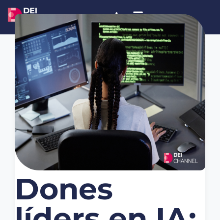
març 5, 2026
Notícies
Dones
líders en IA: