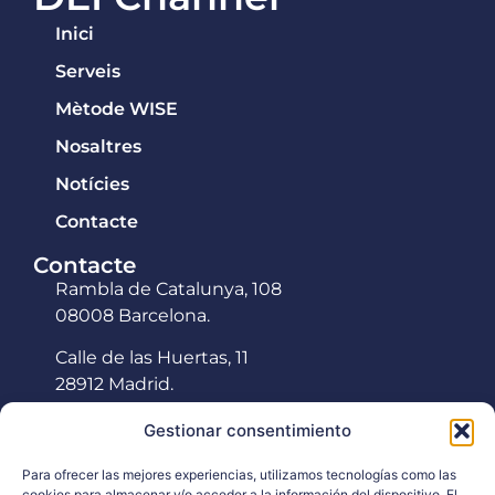
Inici
Serveis
Mètode WISE
Nosaltres
Notícies
Contacte
Contacte
Rambla de Catalunya, 108
08008 Barcelona.
Calle de las Huertas, 11
28912 Madrid.
hola@deichannel.com
Gestionar consentimiento
Tel: +34 934 188 151
Para ofrecer las mejores experiencias, utilizamos tecnologías como las
cookies para almacenar y/o acceder a la información del dispositivo. El