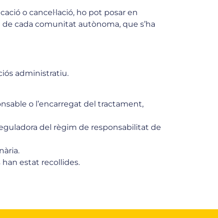
icació o cancel·lació, ho pot posar en
nt de cada comunitat autònoma, que s’ha
iós administratiu.
nsable o l’encarregat del tractament,
ió reguladora del règim de responsabilitat de
nària.
 han estat recollides.