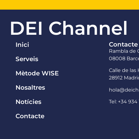
DEI Channel
Contacte
Inici
Rambla de C
Serveis
08008 Barce
Calle de las 
Mètode WISE
28912 Madri
Nosaltres
hola@deich
Notícies
Tel: +34 934 
Contacte