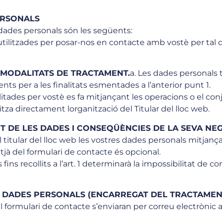
ERSONALS
 dades personals són les següents:
utilitzades per posar-nos en contacte amb vostè per tal d
 MODALITATS DE TRACTAMENT.
a. Les dades personals
ts per a les finalitats esmentades a l’anterior punt 1.
itades per vostè es fa mitjançant les operacions o el conj
litza directament lorganització del Titular del lloc web.
 DE LES DADES I CONSEQÜÈNCIES DE LA SEVA NEG
l titular del lloc web les vostres dades personals mitjanç
jà del formulari de contacte és opcional.
 fins recollits a l’art. 1 determinarà la impossibilitat de c
 DADES PERSONALS (ENCARREGAT DEL TRACTAMEN
 formulari de contacte s’enviaran per correu electrònic al