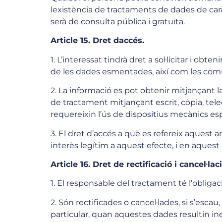
lexistència de tractaments de dades de caràc
serà de consulta pública i gratuïta.
Article 15. Dret daccés.
1. L’interessat tindrà dret a sol·licitar i o
de les dades esmentades, així com les comu
2. La informació es pot obtenir mitjançant l
de tractament mitjançant escrit, còpia, telecò
requereixin l’ús de dispositius mecànics esp
3. El dret d’accés a què es refereix aquest a
interès legítim a aquest efecte, i en aquest
Article 16. Dret de rectificació i cancel·laci
1. El responsable del tractament té l’obligaci
2. Són rectificades o cancel·lades, si s’escau
particular, quan aquestes dades resultin in