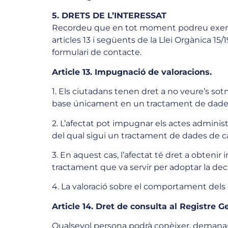
5. DRETS DE L’INTERESSAT
Recordeu que en tot moment podreu exercir e
articles 13 i següents de la Llei Orgànica 1
formulari de contacte.
Article 13. Impugnació de valoracions.
1. Els ciutadans tenen dret a no veure’s sot
base únicament en un tractament de dades 
2. L’afectat pot impugnar els actes adminis
del qual sigui un tractament de dades de car
3. En aquest cas, l’afectat té dret a obtenir 
tractament que va servir per adoptar la decis
4. La valoració sobre el comportament dels 
Article 14. Dret de consulta al Registre 
Qualsevol persona podrà conèixer, demanant