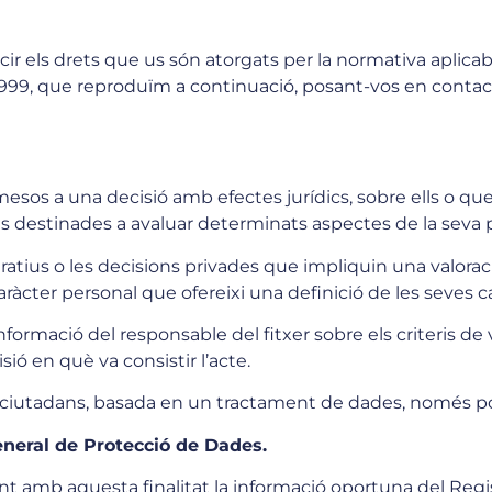
ls drets que us són atorgats per la normativa aplicable
5/1999, que reproduïm a continuació, posant-vos en contact
mesos a una decisió amb efectes jurídics, sobre ells o que
destinades a avaluar determinats aspectes de la seva p
tratius o les decisions privades que impliquin una valor
àcter personal que ofereixi una definició de les seves ca
informació del responsable del fitxer sobre els criteris de v
ió en què va consistir l’acte.
ciutadans, basada en un tractament de dades, només pot t
General de Protecció de Dades.
 amb aquesta finalitat la informació oportuna del Regi