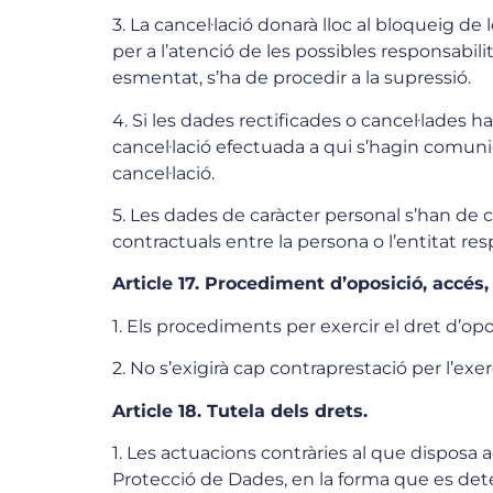
3. La cancel·lació donarà lloc al bloqueig de
per a l’atenció de les possibles responsabil
esmentat, s’ha de procedir a la supressió.
4. Si les dades rectificades o cancel·lades 
cancel·lació efectuada a qui s’hagin comun
cancel·lació.
5. Les dades de caràcter personal s’han de c
contractuals entre la persona o l’entitat res
Article 17. Procediment d’oposició, accés, 
1. Els procediments per exercir el dret d’opos
2. No s’exigirà cap contraprestació per l’exerc
Article 18. Tutela dels drets.
1. Les actuacions contràries al que disposa
Protecció de Dades, en la forma que es det