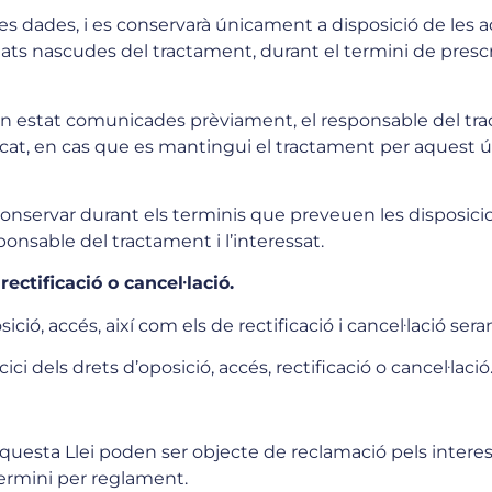
 les dades, i es conservarà únicament a disposició de les 
itats nascudes del tractament, durant el termini de presc
han estat comunicades prèviament, el responsable del trac
icat, en cas que es mantingui el tractament per aquest ú
onservar durant els terminis que preveuen les disposicions
ponsable del tractament i l’interessat.
rectificació o cancel·lació.
ició, accés, així com els de rectificació i cancel·lació se
ici dels drets d’oposició, accés, rectificació o cancel·lació
 aquesta Llei poden ser objecte de reclamació pels inter
ermini per reglament.