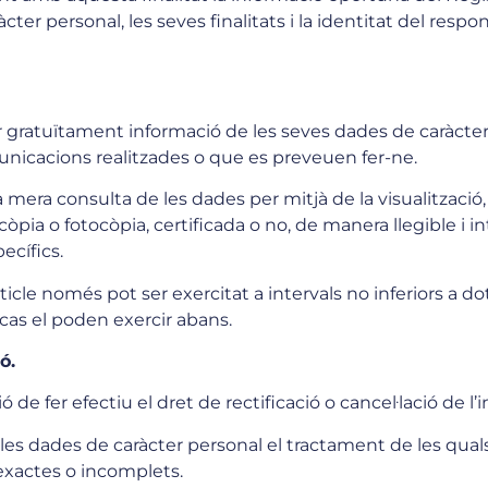
ter personal, les seves finalitats i la identitat del resp
btenir gratuïtament informació de les seves dades de caràc
nicacions realitzades o que es preveuen fer-ne.
a mera consulta de les dades per mitjà de la visualització
pia o fotocòpia, certificada o no, de manera llegible i inte
ecífics.
rticle només pot ser exercitat a intervals no inferiors a do
 cas el poden exercir abans.
ó.
ó de fer efectiu el dret de rectificació o cancel·lació de l
, les dades de caràcter personal el tractament de les quals
exactes o incomplets.