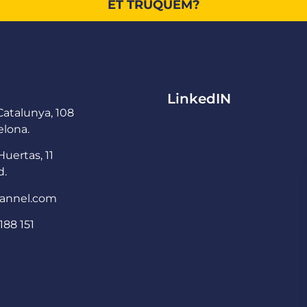
ET TRUQUEM?
LinkedIN
atalunya, 108
lona.
Huertas, 11
d.
annel.com
188 151