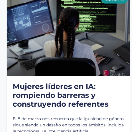
Mujeres líderes en IA:
rompiendo barreras y
construyendo referentes
El 8 de marzo nos recuerda que la igualdad de género
sigue siendo un desafío en todos los ámbitos, incluida
la tecnología. La inteligencia artificial,