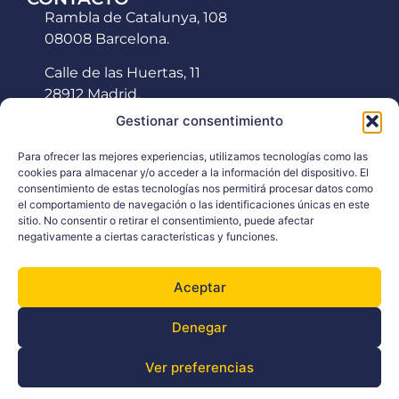
Rambla de Catalunya, 108
08008 Barcelona.
Calle de las Huertas, 11
28912 Madrid.
Gestionar consentimiento
hola@deichannel.com
Para ofrecer las mejores experiencias, utilizamos tecnologías como las
Tel: +34 934 188 151
cookies para almacenar y/o acceder a la información del dispositivo. El
consentimiento de estas tecnologías nos permitirá procesar datos como
LinkedIN
el comportamiento de navegación o las identificaciones únicas en este
sitio. No consentir o retirar el consentimiento, puede afectar
Política
negativamente a ciertas características y funciones.
Aviso Legal
Aceptar
Política de Privacidad
Denegar
Ver preferencias
Español