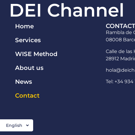
DEI Channel
CONTAC
Home
Rambla de C
Services
08008 Barce
Calle de las 
WISE Method
28912 Madri
About us
hola@deich
News
Tel: +34 934 
Contact
English