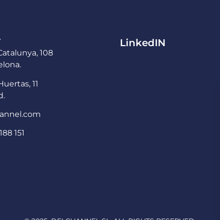
T
LinkedIN
atalunya, 108
lona.
Huertas, 11
d.
annel.com
188 151